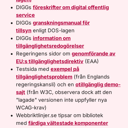
DIGGs
föreskrifter om digital offentlig
service
DIGGs
granskningsmanual för
tillsyn
enligt DOS-lagen
DIGGs
information om
tillgänglighetsredogörelser
Regeringens sidor om
genomförande av
EU:s tillgänglighetsdirektiv
(EAA)
Testsida med
exempel på
tillgänglighetsproblem
(från Englands
regeringskansli) och en
otillgänglig demo-
sajt
(från W3C, observera dock att den
"lagade" versionen inte uppfyller nya
WCAG-krav)
Webbriktlinjer.se tipsar om bibliotek
med
färdiga vältestade komponenter