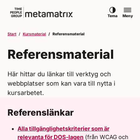
Hoppa till innehåll
Tema
Meny
Start
Kursmaterial
Referensmaterial
Referensmaterial
Här hittar du länkar till verktyg och
webbplatser som kan vara till nytta i
kursarbetet.
Referenslänkar
Alla tillgänglighetskriterier som är
relevanta för DOS-lagen
(från WCAG och