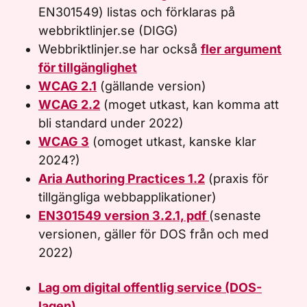
EN301549) listas och förklaras på
webbriktlinjer.se (DIGG)
Webbriktlinjer.se har också
fler argument
för tillgänglighet
WCAG 2.1
(gällande version)
WCAG 2.2
(moget utkast, kan komma att
bli standard under 2022)
WCAG 3
(omoget utkast, kanske klar
2024?)
Aria Authoring Practices 1.2
(praxis för
tillgängliga webbapplikationer)
EN301549 version 3.2.1, pdf
(senaste
versionen, gäller för DOS från och med
2022)
Lag om digital offentlig service (DOS-
lagen)