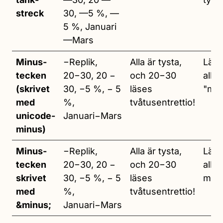
streck
30, —5 %, —
5 %, Januari
—Mars
Minus­­
−Replik,
Alla är tysta,
Läs
tecken
20−30, 20 −
och 20−30
allti
(skrivet
30, −5 %, − 5
läses
"min
med
%,
tvåtusentrettio!
unicode-
Januari−Mars
minus)
Minus­
−Replik,
Alla är tysta,
Läs
tecken
20−30, 20 −
och 20−30
allti
skrivet
30, −5 %, − 5
läses
minu
med
%,
tvåtusentrettio!
&minus;
Januari−Mars