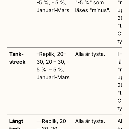
-5 %, - 5 %,
"-5 %" som
"min
Januari-Mars
läses "minus".
upp.
30 l
"till".
Övri
tysta
Tank­
–Replik, 20–
Alla är tysta.
I –5
streck
30, 20 – 30, –
läse
5 %, – 5 %,
"min
Januari–Mars
upp.
30 l
"till".
Övri
tysta
Långt
—Replik, 20
Alla är tysta.
Alla 
tank­
—30, 20 —
tysta