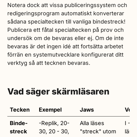
Notera dock att vissa publiceringssystem och
redigeringsprogram automatiskt konverterar
sådana specialtecken till vanliga bindestreck!
Publicera ett fåtal specialtecken på prov och
undersök om de bevaras eller ej. Om de inte
bevaras är det ingen idé att fortsätta arbetet
förrän en systemutvecklare konfigurerat ditt
verktyg så att tecknen bevaras.
Vad säger skärmläsaren
Tecken
Exempel
Jaws
Voi
Binde­
-Replik, 20-
Alla läses
I -5
streck
30, 20 - 30,
"streck" utom
läse