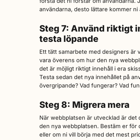
förstå det ni förstår om användarna. J
användarna, desto lättare kommer ni at
Steg 7: Använd riktigt 
testa löpande
Ett tätt samarbete med designers är vik
vara överens om hur den nya webbpla
det är möjligt riktigt innehåll i era ski
Testa sedan det nya innehållet på an
övergripande? Vad fungerar? Vad fun
Steg 8: Migrera mera
När webbplatsen är utvecklad är det d
den nya webbplatsen. Bestäm er för om 
eller om ni vill börja med det mest pri