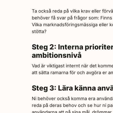
Ta också reda på vilka krav eller förv
behöver få svar på frågor som: Finns
Vilka marknadsföringsmässiga eller k
stötta?
Steg 2: Interna priorite
ambitionsnivå
Vad är viktigast internt när det komme
att sätta ramarna för och avgöra er a
Steg 3: Lära känna anv
Ni behöver också komma era användare 
reda på deras behov och se hur ni passa
användarna att nå sina mål, drömmar