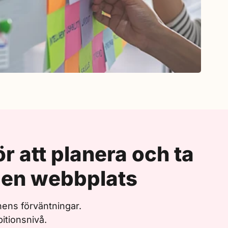
ör att planera och ta
ll en webbplats
nens förväntningar.
bitionsnivå.