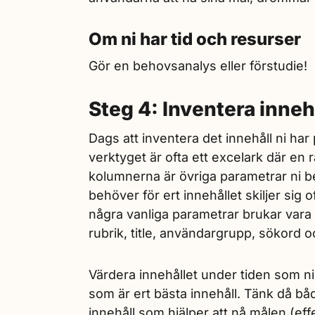
Om ni har tid och resurser
Gör en behovsanalys eller förstudie!
Steg 4: Inventera inneh
Dags att inventera det innehåll ni ha
verktyget är ofta ett excelark där en
kolumnerna är övriga parametrar ni be
behöver för ert innehållet skiljer sig o
några vanliga parametrar brukar vara f
rubrik, title, användargrupp, sökord o
Värdera innehållet under tiden som ni 
som är ert bästa innehåll. Tänk då bå
innehåll som hjälper att nå målen (eff