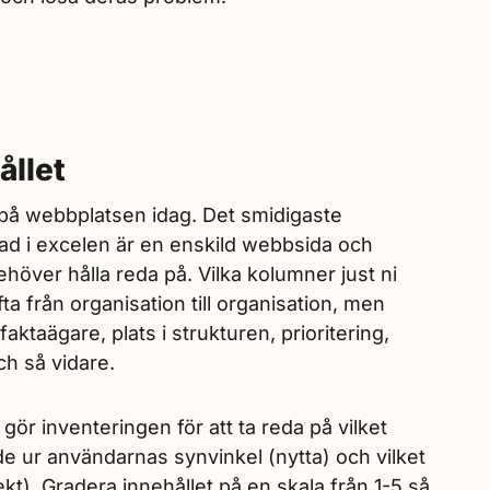
ållet
r på webbplatsen idag. Det smidigaste
 rad i excelen är en enskild webbsida och
höver hålla reda på. Vilka kolumner just ni
fta från organisation till organisation, men
aktaägare, plats i strukturen, prioritering,
ch så vidare.
gör inventeringen för att ta reda på vilket
de ur användarnas synvinkel (nytta) och vilket
ekt). Gradera innehållet på en skala från 1-5 så