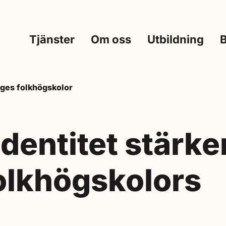
Tjänster
Om oss
Utbildning
iges folkhögskolor
identitet stärke
olkhögskolors