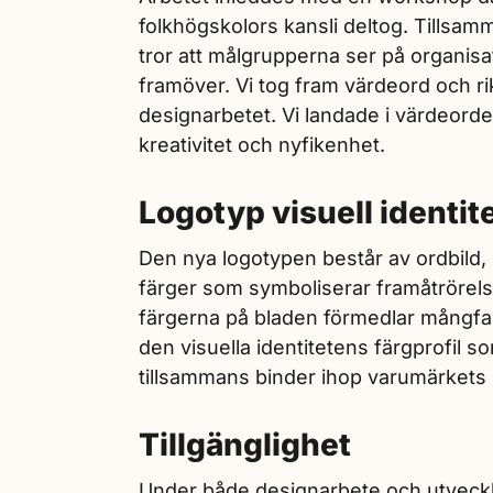
folkhögskolors kansli deltog. Tillsam
tror att målgrupperna ser på organisa
framöver. Vi tog fram värdeord och rik
designarbetet. Vi landade i värdeorde
kreativitet och nyfikenhet.
Logotyp visuell identit
Den nya logotypen består av ordbild, i
färger som symboliserar framåtrörels
färgerna på bladen förmedlar mångfal
den visuella identitetens färgprofil
tillsammans binder ihop varumärkets 
Tillgänglighet
Under både designarbete och utvecklin