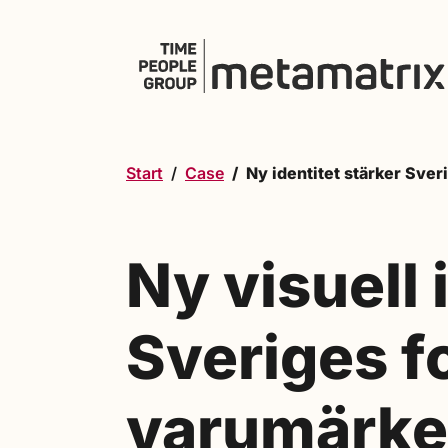
Hoppa till innehåll
Start
Case
Ny identitet stärker Sver
Ny visuell 
Sveriges f
varumärke