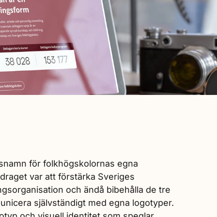
gsnamn för folkhögskolornas egna
raget var att förstärka Sveriges
gsorganisation och ändå bibehålla de tre
unicera självständigt med egna logotyper.
otyp och visuell identitet som speglar