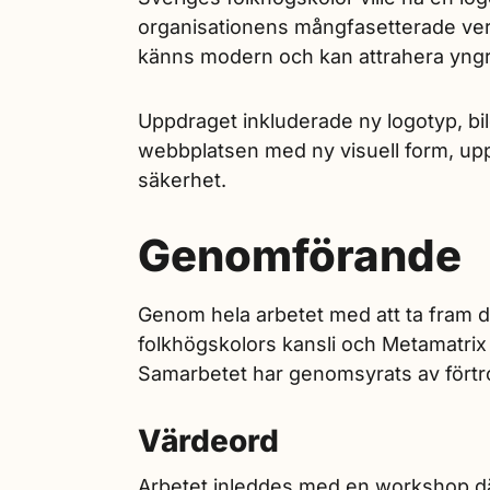
organisationens mångfasetterade ver
känns modern och kan attrahera yngr
Uppdraget inkluderade ny logotyp, bi
webbplatsen med ny visuell form, upp
säkerhet.
Genomförande
Genom hela arbetet med att ta fram de
folkhögskolors kansli och Metamatrix a
Samarbetet har genomsyrats av för
Värdeord
Arbetet inleddes med en workshop dä