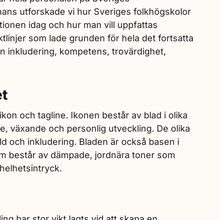
mans utforskade vi hur Sveriges folkhögskolor
tionen idag och hur man vill uppfattas
tlinjer som lade grunden för hela det fortsatta
n inkludering, kompetens, trovärdighet,
et
kon och tagline. Ikonen består av blad i olika
e, växande och personlig utveckling. De olika
d och inkludering. Bladen är också basen i
 som består av dämpade, jordnära toner som
helhetsintryck.
g har stor vikt lagts vid att skapa en