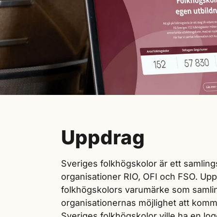
Uppdrag
Sveriges folkhögskolor är ett samlin
organisationer RIO, OFI och FSO. Uppd
folkhögskolors varumärke som samlin
organisationernas möjlighet att komm
Sveriges folkhögskolor ville ha en log