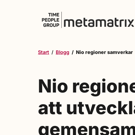
Hoppa till innehåll
Start
Blogg
Nio regioner samverkar
Nio region
att utveckl
gemensam