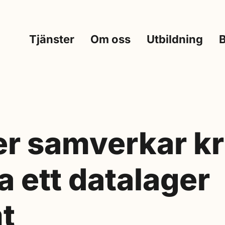
Tjänster
Om oss
Utbildning
er samverkar kr
a ett datalager
t