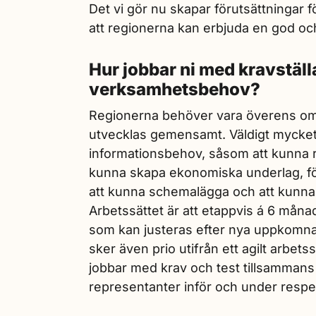
Det vi gör nu skapar förutsättningar fö
att regionerna kan erbjuda en god och
Hur jobbar ni med kravställ
verksamhetsbehov?
Regionerna behöver vara överens om 
utvecklas gemensamt. Väldigt myck
informationsbehov, såsom att kunna rap
kunna skapa ekonomiska underlag, fö
att kunna schemalägga och att kunna 
Arbetssättet är att etappvis á 6 månad
som kan justeras efter nya uppkomna
sker även prio utifrån ett agilt arbets
jobbar med krav och test tillsammans
representanter inför och under respek