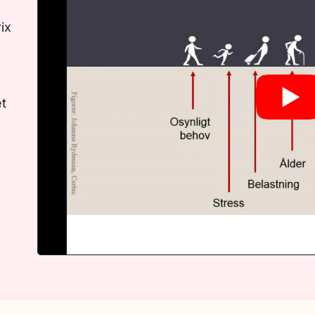
ix
et