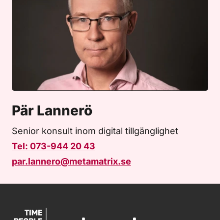
Pär Lannerö
Senior konsult inom digital tillgänglighet
Tel: 073-944 20 43
par.lannero@metamatrix.se